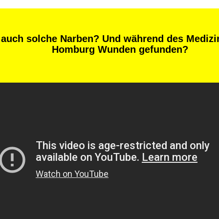
 auch solche Narben? Und während des Medizi
Homburg Wunden gefunden?