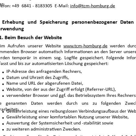
ar
lefon: +49  6841 - 8183305  E-Mail: 
info@tcm-homburg.de
. Erhebung und Speicherung personenbezogener Daten
erwendung
1. Beim Besuch der Website
im Aufrufen unserer Website
www.tcm-homburg.de
werden durch
mmenden Browser automatisch Informationen an den Server unsere
rden temporär in einem sog. Logfile gespeichert. Folgende Inf
fasst und bis zur automatisierten Löschung gespeichert:
IP-Adresse des anfragenden Rechners,
·
Datum und Uhrzeit des Zugriffs,
·
Name und URL der abgerufenen Datei,
·
Website, von der aus der Zugriff erfolgt (Referrer-URL),
·
·
verwendeter Browser und ggf. das Betriebssystem Ihres Rechners
ie genannten Daten werden durch uns zu folgenden Zwec
rarbeitet:
·
Gewährleistung eines reibungslosen Verbindungsaufbaus der Web
Gewährleistung einer komfortablen Nutzung unserer Website,
·
Auswertung der Systemsicherheit und -stabilität sowie
·
·
zu weiteren administrativen Zwecken.