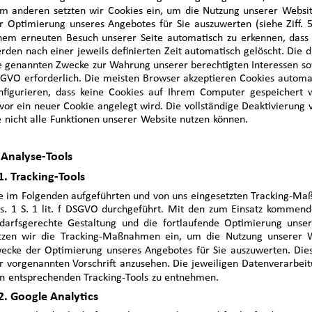
m anderen setzten wir Cookies ein, um die Nutzung unserer Websit
r Optimierung unseres Angebotes für Sie auszuwerten (siehe Ziff. 5
nem erneuten Besuch unserer Seite automatisch zu erkennen, dass 
rden nach einer jeweils definierten Zeit automatisch gelöscht. Die 
e genannten Zwecke zur Wahrung unserer berechtigten Interessen sowie 
GVO erforderlich. Die meisten Browser akzeptieren Cookies automat
nfigurieren, dass keine Cookies auf Ihrem Computer gespeichert w
vor ein neuer Cookie angelegt wird. Die vollständige Deaktivierung 
e nicht alle Funktionen unserer Website nutzen können.
 Analyse-Tools
1. Tracking-Tools
e im Folgenden aufgeführten und von uns eingesetzten Tracking-Ma
s. 1 S. 1 lit. f DSGVO durchgeführt. Mit den zum Einsatz komme
darfsgerechte Gestaltung und die fortlaufende Optimierung unse
tzen wir die Tracking-Maßnahmen ein, um die Nutzung unserer We
ecke der Optimierung unseres Angebotes für Sie auszuwerten. Diese
r vorgenannten Vorschrift anzusehen. Die jeweiligen Datenverarbei
n entsprechenden Tracking-Tools zu entnehmen.
2. Google Analytics