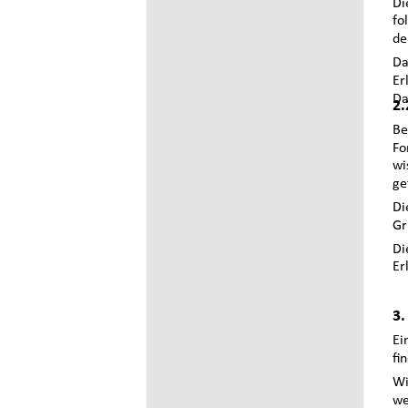
Di
fo
de
Da
E
Da
2.
Be
Fo
wi
ge
Di
Gr
Di
Er
3.
Ei
fi
Wi
we