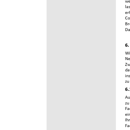
we
la
er
Co
Br
Da
6.
Wi
Ne
Zw
da
in
zu
6.
Au
zu
Fa
ei
Ih
Fa