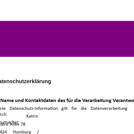
atenschutzerklärung
 Name und Kontaktdaten des für die Verarbeitung Verantwo
ese Datenschutz-Information gilt für die Datenverarbeitung
rch:
r. Katrin
humacher
tere Allee 78
6424 Homburg /