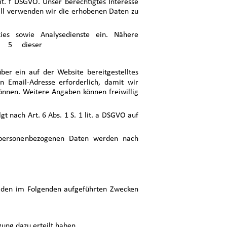
lit. f DSGVO. Unser berechtigtes Interesse
all verwenden wir die erhobenen Daten zu
es sowie Analysedienste ein. Nähere
d 5 dieser
ber ein auf der Website bereitgestelltes
n Email-Adresse erforderlich, damit wir
nnen. Weitere Angaben können freiwillig
 nach Art. 6 Abs. 1 S. 1 lit. a DSGVO auf
 personenbezogenen Daten werden nach
s den im Folgenden aufgeführten Zwecken
igung dazu erteilt haben,