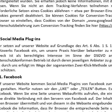
itergeleitet wurden. Sie erhalten jedoch keine Informationen, mit d
ssen. Wenn Sie nicht an dem Tracking-Verfahren teilnehmen 
forderliche Setzen eines Cookies ablehnen – etwa per Browser-Eins
okies generell deaktiviert. Sie können Cookies für Conversion-Tra
owser so einstellen, dass Cookies von der Domain „www.googlead
tenschutzbelehrung zum Conversion-Tracking finden Sie hier (
https:/
 Social Media Plug-ins
r setzen auf unserer Website auf Grundlage des Art. 6 Abs. 1 S. 1 
tzwerks Facebook ein, um unsere Praxis hierüber bekannter zu 
eck ist als berechtigtes Interesse im Sinne der DSGVO a
tenschutzkonformen Betrieb ist durch deren jeweiligen Anbieter zu g
s durch uns erfolgt im Wege der sogenannten Zwei-Klick-Methode u
 schützen.
1. Facebook
f unserer Website kommen Social-Media Plugins von Facebook zum
 gestalten. Hierfür nutzen wir den „LIKE“ oder „TEILEN“-Button. 
cebook. Wenn Sie eine Seite unseres Webauftritts aufrufen, die ein
ne direkte Verbindung mit den Servern von Facebook auf. Der Inhalt
ren Browser übermittelt und von diesem in die Webseite eingebunden
cebook die Information, dass Ihr Browser die entsprechende Seite u