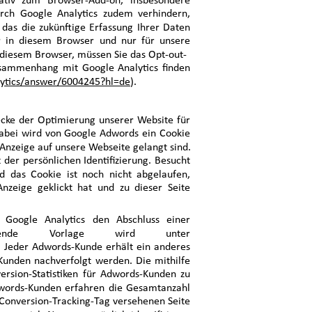
nativ zum Browser-Add-on, insbesondere
rch Google Analytics zudem verhindern,
, das die zukünftige Erfassung Ihrer Daten
ur in diesem Browser und nur für unsere
 diesem Browser, müssen Sie das Opt-out-
usammenhang mit Google Analytics finden
lytics/answer/6004245?hl=de
).
ecke der Optimierung unserer Website für
Dabei wird von Google Adwords ein Cookie
-Anzeige auf unsere Webseite gelangt sind. 
 der persönlichen Identifizierung. Besucht
 das Cookie ist noch nicht abgelaufen,
zeige geklickt hat und zu dieser Seite
 Google Analytics den Abschluss einer
sprechende Vorlage wird unter
 Jeder Adwords-Kunde erhält ein anderes
Kunden nachverfolgt werden. Die mithilfe
ersion-Statistiken für Adwords-Kunden zu
Adwords-Kunden erfahren die Gesamtanzahl
 Conversion-Tracking-Tag versehenen Seite 