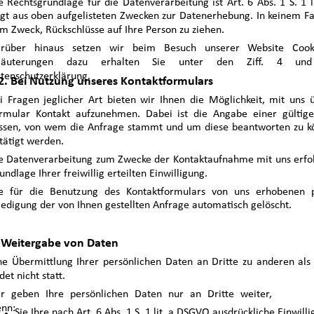
e Rechtsgrundlage für die Datenverarbeitung ist Art. 6 Abs. 1 S. 1 
lgt aus oben aufgelisteten Zwecken zur Datenerhebung. In keinem F
m Zweck, Rückschlüsse auf Ihre Person zu ziehen.
rüber hinaus setzen wir beim Besuch unserer Website Cooki
rläuterungen dazu erhalten Sie unter den Ziff. 4 un
tenschutzerklärung.
2. Bei Nutzung unseres Kontaktformulars
i Fragen jeglicher Art bieten wir Ihnen die Möglichkeit, mit uns ü
rmular Kontakt aufzunehmen. Dabei ist die Angabe einer gültige
ssen, von wem die Anfrage stammt und um diese beantworten zu kö
tätigt werden.
e Datenverarbeitung zum Zwecke der Kontaktaufnahme mit uns erfolgt
undlage Ihrer freiwillig erteilten Einwilligung.
e für die Benutzung des Kontaktformulars von uns erhobenen
ledigung der von Ihnen gestellten Anfrage automatisch gelöscht.
 Weitergabe von Daten
ne Übermittlung Ihrer persönlichen Daten an Dritte zu anderen al
ndet nicht statt.
r geben Ihre persönlichen Daten nur an Dritte weiter,
nn:
Sie Ihre nach Art. 6 Abs. 1 S. 1 lit. a DSGVO ausdrückliche Einwill
·