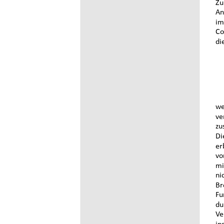
Zu
An
im
Co
di
we
ve
zu
Di
er
vo
mi
ni
Br
Fu
du
Ve