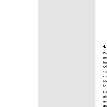
4.
Wi
er
be
Sc
sp
vo
an
Se
Da
ei
er
un