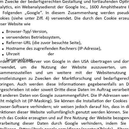
m Zwecke der bedarfsgerechten Gestaltung und fortlaufenden Optim
alytics, ein Webanalysedienst der Google Inc., 1600 Amphitheatre
 Folgenden „Google“. In diesem Zusammenhang werden pseudony
okies (siehe unter Ziff. 4) verwendet. Die durch den Cookie erze
eser Website wie
Browser-Typ/-Version,
·
·
verwendetes Betriebssystem,
Referrer-URL (die zuvor besuchte Seite),
·
·
Hostname des zugreifenden Rechners (IP-Adresse),
Uhrzeit der
·
Serveranfrage
rden an einen Server von Google in den USA übertragen und dort
rwendet, um die Nutzung der Website auszuwerten, um Re
sammenzustellen und um weitere mit der Websitenutzung 
enstleistungen zu Zwecken der Marktforschung und bedarfsgerech
bringen. Auch werden diese Informationen gegebenenfalls an Dri
rgeschrieben ist oder soweit Dritte diese Daten im Auftrag verarbeit
t anderen Daten von Google zusammengeführt. Die IP-Adressen werd
cht möglich ist (IP-Masking). Sie können die Installation der Cookie
owser-Software verhindern; wir weisen jedoch darauf hin, dass in d
nktionen dieser Website vollumfänglich genutzt werden können. Sie
rch das Cookie erzeugten und auf Ihre Nutzung der Website bezogenen
rarbeitung dieser Daten durch Google verhindern, indem Sie 