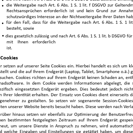
·
die Weitergabe nach Art. 6 Abs. 1 S. 1 lit. f DSGVO zur Gelten
Rechtsansprüchen erforderlich ist und kein Grund zur Annah
schutzwürdiges Interesse an der Nichtweitergabe Ihrer Daten ha
für den Fall, dass für die Weitergabe nach Art. 6 Abs. 1 S. 1 li
·
besteht, sowie 
• dies gesetzlich zulässig und nach Art. 6 Abs. 1 S. 1 lit. b DSGVO f
mit Ihnen erforderlich
ist.
 Cookies
r setzen auf unserer Seite Cookies ein. Hierbei handelt es sich um k
stellt und die auf Ihrem Endgerät (Laptop, Tablet, Smartphone o.ä.)
suchen. Cookies richten auf Ihrem Endgerät keinen Schaden an, enth
hadsoftware. In dem Cookie werden Informationen abgelegt, die
ezifisch eingesetzten Endgerät ergeben. Dies bedeutet jedoch nich
n Ihrer Identität erhalten. Der Einsatz von Cookies dient einerseits 
genehmer zu gestalten. So setzen wir sogenannte Session-Cookies
iten unserer Website bereits besucht haben. Diese werden nach Verla
rüber hinaus setzen wir ebenfalls zur Optimierung der Benutzerfreu
nen bestimmten festgelegten Zeitraum auf Ihrem Endgerät gespei
neut, um unsere Dienste in Anspruch zu nehmen, wird automatisch 
d welche Eingaben und Einstellungen sie getätigt haben, um dies