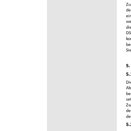
Zu
de
ei
we
di
DS
ko
be
Si
5.
5.
Di
Ab
be
se
Zw
de
de
5.