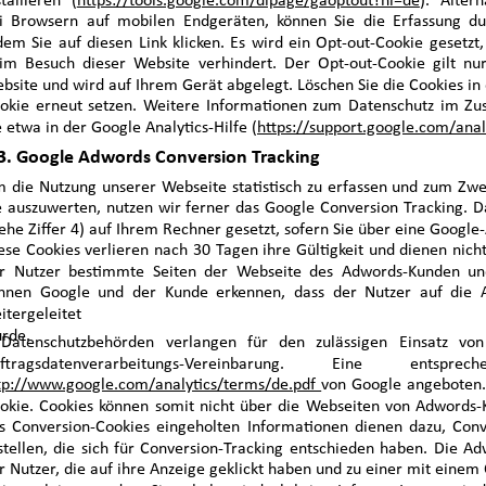
stallieren
(
https://tools.google.com/dlpage/gaoptout?hl=de
)
. Alter
i Browsern auf mobilen Endgeräten, können Sie die Erfassung du
dem Sie auf diesen Link klicken. Es wird ein Opt-out-Cookie gesetzt
im Besuch dieser Website verhindert. Der Opt-out-Cookie gilt n
bsite und wird auf Ihrem Gerät abgelegt. Löschen Sie die Cookies in
okie erneut setzen. Weitere Informationen zum Datenschutz im Z
e etwa in der Google Analytics-Hilfe 
(
https://support.google.com/ana
3. Google Adwords Conversion Tracking
 die Nutzung unserer Webseite statistisch zu erfassen und zum Zw
e auszuwerten, nutzen wir ferner das Google Conversion Tracking. 
iehe Ziffer 4) auf Ihrem Rechner gesetzt, sofern Sie über eine Google
ese Cookies verlieren nach 30 Tagen ihre Gültigkeit und dienen nicht
r Nutzer bestimmte Seiten der Webseite des Adwords-Kunden und
nnen Google und der Kunde erkennen, dass der Nutzer auf die An
itergeleitet
rde.
Datenschutzbehörden verlangen für den zulässigen Einsatz von
uftragsdatenverarbeitungs-Vereinbarung. Eine ent
tp://www.google.com/analytics/terms/de.pdf
von Google angeboten.
okie. Cookies können somit nicht über die Webseiten von Adwords-
s Conversion-Cookies eingeholten Informationen dienen dazu, Conv
stellen, die sich für Conversion-Tracking entschieden haben. Die 
r Nutzer, die auf ihre Anzeige geklickt haben und zu einer mit einem