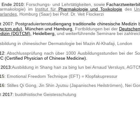
s Ende 2010:
Forschungs- und Lehrtätigkeiten, sowie
Facharztweiterb
armakologie) im
Institut für
Pharmakologie und Toxikologie
des
Un
arlandes
, Homburg (Saar) bei Prof. Dr. Veit Flockerzi
it 2007: Postgraduiertenst
udiengang traditionelle chinesische Medizin 
w.tcm.edu)
, München und Hamburg,
Fortbildungen bei der
Deutschen 
dizin (DGTCM)
, Heidelberg, 
und weiterführende Seminare bei zahlrei
sbildung in chinesischer Dermatologie bei Mazin Al-Khafaji, London
12
: Abschlussprüfung nach über 1000 Ausbildungsstunden bei der S
C (Certified Physician of Chinese Medicine).
 2013:
Ausbildung in Shang han za bing lun bei Arnaud Versluys, AGTC
15:
 Emotional Freedom Technique (EFT) = Klopfakupressur
16: 
Stilles Qi Gong, 
Jin Shin Jyutsu (Japanisches Heilströmen), Nei Go
t 
2017:
 buddhistische Geistesschulung