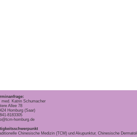
rminanfrage:
. med. Katrin Schumacher
tere Allee 78
424 Homburg (Saar)
841-8183305
fo@tcm-homburg.de
tigkeitsschwerpunkt
aditionelle Chinesische Medizin (TCM) und Akupunktur, Chinesische Dermatol