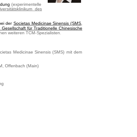
ildung
(experimentelle
iversitätsklinikum des
bei der
Societas Medicinae Sinensis (SMS,
Gesellschaft für Traditionelle Chinesische
chen weiteren TCM-Spezialisten.
ocietas Medicinae Sinensis (SMS) mit dem
M, Offenbach (Main)
ng