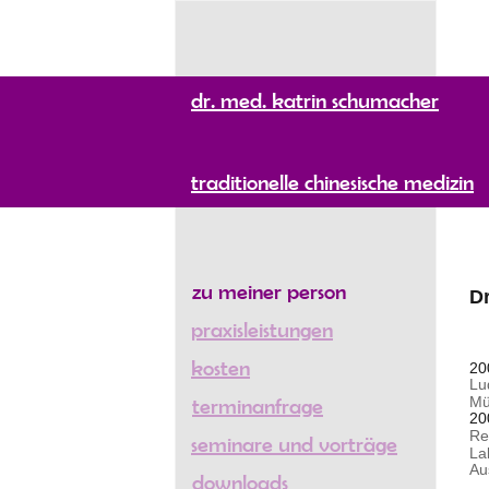
dr. med. katrin schumacher
traditionelle chinesische medizin
zu meiner person
D
praxisleistungen
kosten
20
Lu
terminanfrage
Mü
20
Re
seminare und vorträge
La
Au
downloads