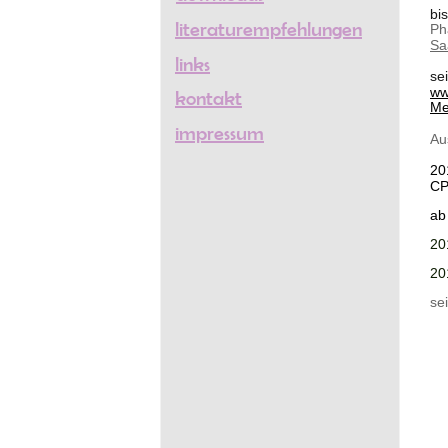
bi
literaturempfehlungen
Ph
Sa
links
se
ww
kontakt
Me
impressum
Au
20
CP
ab
20
20
sei