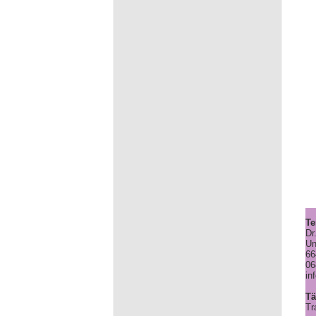
Te
Dr
Un
66
06
in
Tä
Tr