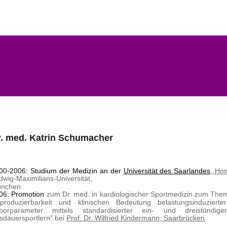
r. med. Katrin Schumacher
00-2006:
Studium der Medizin an der
Universität des Saarlandes
,
Hom
dwig-Maximilians-Universität,
nchen
06:
Promotion
zum Dr. med. in kardiologischer Sportmedizin zum The
produzierbarkeit und klinischen Bedeutung belastungsinduzierter
borparameter mittels standardisierter ein- und dreistündig
sdauersportlern" bei 
Prof. Dr. Wilfried Kindermann,
Saarbrücken