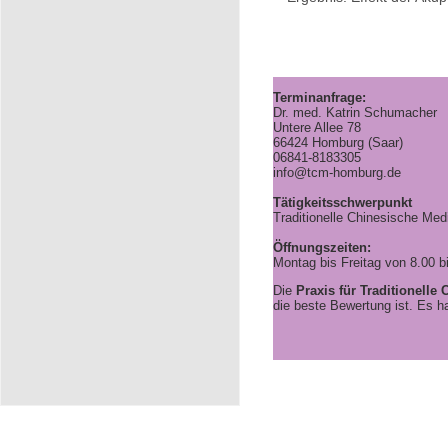
Terminanfrage:
Dr. med. Katrin Schumacher
Untere Allee 78
66424 Homburg (Saar)
06841-8183305
info@tcm-homburg.de
Tätigkeitsschwerpunkt
Traditionelle Chinesische Me
Öffnungszeiten:
Montag bis Freitag von 8.00 b
Die
Praxis für Traditionelle
die beste Bewertung ist. Es 