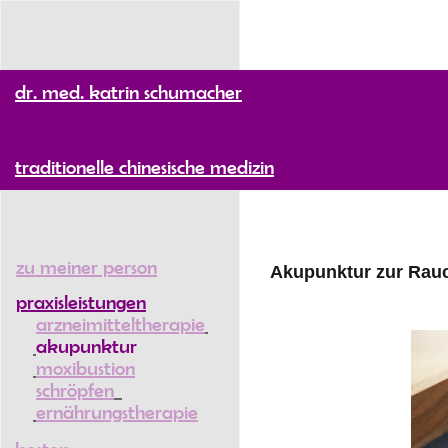
dr. med. katrin schumacher
traditionelle chinesische medizin
zu meiner person
Akupunktur zur Ra
praxisleistungen
arzneimitteltherapie
akupunktur
moxibustion
schröpfen
ernährungstherapie