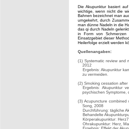
Die Akupunktur basiert auf
wichtige, wenn nicht die wi
Bahnen bezeichnet man auch
umgekehrt, durch Zusammen
man dünne Nadeln in die Haut
das qi durch Nadeln gelenkt
in Form von Schmerzen ä
Einsatzgebiet dieser Method
Heilerfolge erzielt werden k
Quellenangaben:
(1) Systematic review and m
2012
Ergebnis: Akupunktur kan
zu vermeiden.
(2) Smoking cessation after
Ergebnis: Akupunktur v
psychischen Symptome, d
(3) Acupuncture combined wi
Song, 2008
Durchführung: tägliche A
Behandelte Akupunkturpu
Körperakupunktur: Herz7
Ohrakupunktur: Herz, Ma
Ergebnis: Effekt der Aku