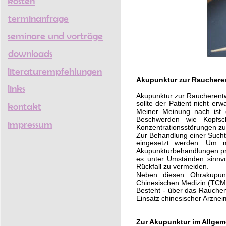
kosten
terminanfrage
seminare und vorträge
downloads
literaturempfehlungen
Akupunktur zur Raucher
links
Akupunktur zur Raucherentwöh
sollte der Patient nicht er
kontakt
Meiner Meinung nach ist 
Beschwerden wie Kopfschm
impressum
Konzentrationsstörungen zu 
Zur Behandlung einer Sucht
eingesetzt werden. Um 
Akupunkturbehandlungen pr
es unter Umständen sinnvo
Rückfall zu vermeiden.
Neben diesen Ohrakupunk
Chinesischen Medizin (TCM) 
Besteht - über das Rauchen
Einsatz chinesischer Arzneim
Zur Akupunktur im Allgem